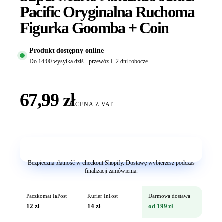
Pacific Oryginalna Ruchoma
Figurka Goomba + Coin
Produkt dostępny online
Do 14:00 wysyłka dziś · przewóz 1–2 dni robocze
67,99 zł
CENA Z VAT
Dodaj do koszyka
Bezpieczna płatność w checkout Shopify. Dostawę wybierzesz podczas
finalizacji zamówienia.
Paczkomat InPost
Kurier InPost
Darmowa dostawa
12 zł
14 zł
od 199 zł