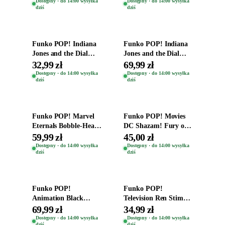
Dostępny · do 14:00 wysyłka
Dostępny · do 14:00 wysyłka
dziś
dziś
Time
Dodaj do koszyka
Dodaj do koszyka
Funko POP! Indiana
Funko POP! Indiana
Jones and the Dial
Jones and the Dial
Destiny Bobble-Head
Destiny Bobble-Head
32,99 zł
69,99 zł
Helena Shaw 1386
Teddy Kumar 1388
Dostępny · do 14:00 wysyłka
Dostępny · do 14:00 wysyłka
dziś
dziś
Dodaj do koszyka
Dodaj do koszyka
Funko POP! Marvel
Funko POP! Movies
Eternals Bobble-Head
DC Shazam! Fury of
Oryginalna Figurka
the Gods Vinyl Figure
59,99 zł
45,00 zł
Kro 737
Eugene 1281
Dostępny · do 14:00 wysyłka
Dostępny · do 14:00 wysyłka
dziś
dziś
Dodaj do koszyka
Dodaj do koszyka
Funko POP!
Funko POP!
Animation Black
Television Ren Stimpy
Clover Vinyl Figure
Space Madness Ren
69,99 zł
34,99 zł
Oryginalna Figurka
(Special Edition) 1532
Dostępny · do 14:00 wysyłka
Dostępny · do 14:00 wysyłka
dziś
dziś