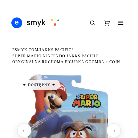
DARMOWA DOSTAWA OD 199 ZŁ
POLSCY I EUROPEJSCY DYSTRYBUTORZY
14 
●
●
●
ESMYK.COM
JAKKS PACIFIC
/
/
SUPER MARIO NINTENDO JAKKS PACIFIC
ORYGINALNA RUCHOMA FIGURKA GOOMBA + COIN
★ DOSTĘPNY ★
←
→