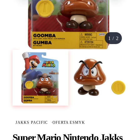
1
/
2
JAKKS PACIFIC
·
OFERTA ESMYK
Super Mario Nintendo Jakks