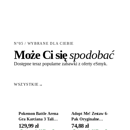
N°05 / WYBRANE DLA CIEBIE
Może Ci się
spodobać
Dostępne teraz popularne zabawki z oferty eSmyk.
WSZYSTKIE
→
Dodaj do koszyka
Dodaj do koszyka
Pokemon Battle Arena
Adopt Me! Zestaw 6-
Gra Karciana 3 Talie
Pak Oryginalne
Oryginal
Figurki Roblox
129,99 zł
74,88 zł
Zwierzęta Tropical