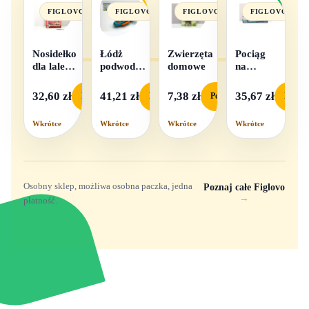
FIGLOVO
FIGLOVO
FIGLOVO
FIGLOVO
Nosidełko
Łódż
Zwierzęta
Pociąg
dla lalek
podwodna
domowe
na
w
na baterie
baterie
pudełku
światło i
32,60 zł
41,21 zł
7,38 zł
35,67 zł
Podgląd
Podgląd
Podgląd
Podgl
dźwięk
Wkrótce
Wkrótce
Wkrótce
Wkrótce
Osobny sklep, możliwa osobna paczka, jedna
Poznaj całe Figlovo
→
płatność.
Zabawki, figurki i kolekcjonerskie hity z